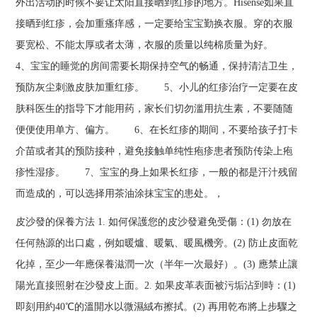
外出活动的时候不要让太阳直接晒到红疹的地方。Hisense如果直
接晒到红疹，会加重瘙痒感，一定要给宝宝勤换衣服。穿的衣服
要宽松、不能太厚或者太薄，衣服的质量以纯棉质量为好。
4、宝宝的睡觉的房间需要长期保持空气的畅通，保持清洁卫生，
预防灰尘刺激皮肤加重红疹。 5、小儿的红疹治疗一定要在皮
肤科医生的指导下才能用药，家长们切勿滥用抗生素，不要随随
便便使用单方、偏方。 6、在长红疹的期间，不要给孩子打卡
介苗或者其的预防接种，避免接触单纯性疱疹患者预防传染上疱
疹性湿疹。 7、宝宝的身上如果长红疹，一般的都是汗汁残留
而造成的，可以选择用茶油涂抹宝宝的患处。，
皮沙發的保養方法 1. 如何保護您的皮沙發避免受傷：(1) 勿放在
任何熱源的出口處，例如暖爐、暖氣、暖風機旁。(2) 防止皮面乾
化掉，至少一年應保養滋潤一次（半年一次最好）。(3) 應禁止讓
陽光直接照射在沙發皮上面。2. 如果皮革表面被污垢沾到時：(1)
即刻用約40℃的溫開水以微濕絨布擦拭。(2) 再用乾布將上步驟之