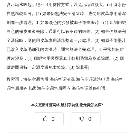
含污垢水吸起，絕不可用抹擦方式，以免污垢區擴大。(3) 待水份
自然風乾即可。(4) 如果仍無法完全清除時，應使用皮革專用清潔
劑進一步處理。3. 如果淡色的沙發被原子筆劃著時：(1) 即刻用純
白色的橡皮擦來去除，通常可以有不錯的結果。(2) 如果仍無法完
全清除時，應使用皮革專用清潔劑進一步處理。(3) 如原子筆墨汁
已滲入皮革毛細孔內太深時，通常無法全完處理。4. 平常如何維
護皮沙發：(1) 應經常用吸塵器套上軟刷毛頭為皮革除塵。(2) 應
讓房間保持一定濕度避免太乾燥。(3) 除非受|
搜索词：
海信空调售后
海信空调清洗
海信空调清洗电话
海信空
调售后服务电话
海信空调售后网点
海信空调维修电话
本文更新来源网络,错别字勿怪,您觉得怎么样?
0
0