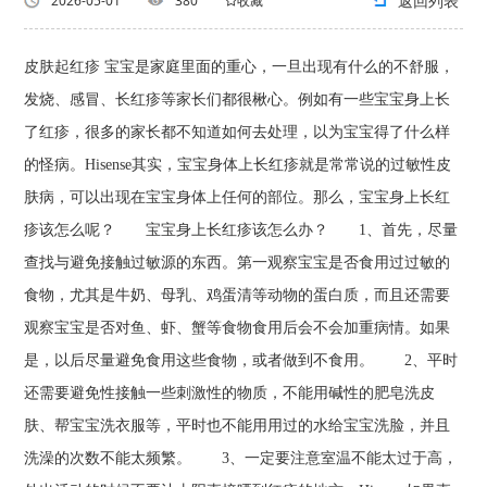
返回列表
2026-05-01
380
收藏
皮肤起红疹 宝宝是家庭里面的重心，一旦出现有什么的不舒服，
发烧、感冒、长红疹等家长们都很楸心。例如有一些宝宝身上长
了红疹，很多的家长都不知道如何去处理，以为宝宝得了什么样
的怪病。Hisense其实，宝宝身体上长红疹就是常常说的过敏性皮
肤病，可以出现在宝宝身体上任何的部位。那么，宝宝身上长红
疹该怎么呢？ 宝宝身上长红疹该怎么办？ 1、首先，尽量
查找与避免接触过敏源的东西。第一观察宝宝是否食用过过敏的
食物，尤其是牛奶、母乳、鸡蛋清等动物的蛋白质，而且还需要
观察宝宝是否对鱼、虾、蟹等食物食用后会不会加重病情。如果
是，以后尽量避免食用这些食物，或者做到不食用。 2、平时
还需要避免性接触一些刺激性的物质，不能用碱性的肥皂洗皮
肤、帮宝宝洗衣服等，平时也不能用用过的水给宝宝洗脸，并且
洗澡的次数不能太频繁。 3、一定要注意室温不能太过于高，