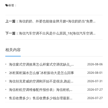
标签：
上一篇：
海信奶奶、外婆也能做金牌月嫂=海信奶奶当“免费保姆” 两岁孙儿患结核引发热议
下一篇：
海信汽车空调不出风是什么原因_18{海信汽车空调不出冷风是怎么回事？_10
相关内容
海信窗式空调效果怎么样窗式空调优缺点_2*海信窗式空调怎样加氟？窗式空调怎样安装
2026-08-06
冰柜展柜漏水怎么修`冰柜振动大是怎么回事
2026-08-01
海信别克君威的空调刚开始不是很凉,跑起来之后才有凉气,是不是压缩机坏了\海信别克...
2026-07-31
海信柜机空调维修配件报价表）海信柜机空调维修配件报价表大全2027年
2026-07-27
售后收费多少）售后收费多少钱合理最新收费标准
2026-07-27