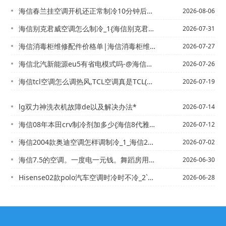
海信春兰挂空调开机还正常制冷10分钟后空调不出风了,但风口有点点微微的冷风,是电...
2026-08-06
海信别克君威空调怎么制冷_1{海信别克君威自动空调开关的制冷和制热是什么标志_4
2026-07-31
海信消毒柜维修配件价格单|海信消毒柜维修配件价格单图片2027最新标准
2026-07-27
海信北汽新能源eu5有省电模式吗-@海信奔奔mini空调散热不好制冷不佳怎么解决
2026-07-26
海信tcl空调怎么调热风,TCL空调真是TCL(太差了)_1
2026-07-19
lg双力神洗衣机故障de以及解决办法*
2026-07-14
海信08年本田crv制冷剂加多少{海信8代雅阁空调怎么调冷热风
2026-07-12
海信2004款奥迪空调怎样调制冷_1_海信2004年出产的宝来车怎么制冷没有ac...
2026-07-02
海信7.5的空调。一度电一元钱。舞蹈房用。）7代雅阁空调一边不制冷是什么原因
2026-06-30
Hisense02款polo汽车空调时冷时不冷_2`Hisense02款奔驰s5...
2026-06-28