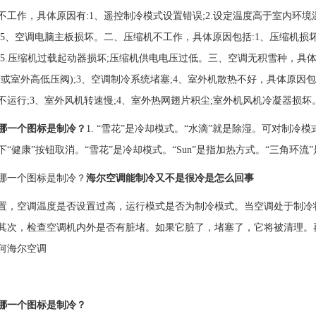
不工作，具体原因有:1、遥控制冷模式设置错误;2.设定温度高于室内环
;5、空调电脑主板损坏。二、压缩机不工作，具体原因包括:1、压缩机损坏
;5.压缩机过载起动器损坏;压缩机供电电压过低。三、空调无积雪种，具体
管或室外高低压阀);3、空调制冷系统堵塞;4、室外机散热不好，具体原因包
不运行;3、室外风机转速慢;4、室外热网翅片积尘;室外机风机冷凝器损
哪一个图标是制冷？
1. “雪花”是冷却模式。“水滴”就是除湿。可对制
下“健康”按钮取消。“雪花”是冷却模式。“Sun”是指加热方式。“三角环流
哪一个图标是制冷？
海尔空调能制冷又不是很冷是怎么回事
置，空调温度是否设置过高，运行模式是否为制冷模式。当空调处于制冷
其次，检查空调机内外是否有脏堵。如果它脏了，堵塞了，它将被清理。
何海尔空调
哪一个图标是制冷？