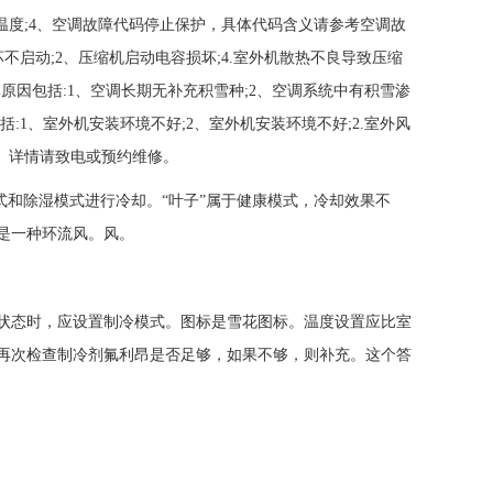
境温度;4、空调故障代码停止保护，具体代码含义请参考空调故
不启动;2、压缩机启动电容损坏;4.室外机散热不良导致压缩
原因包括:1、空调长期无补充积雪种;2、空调系统中有积雪渗
括:1、室外机安装环境不好;2、室外机安装环境不好;2.室外风
坏。详情请致电或预约维修。
冷模式和除湿模式进行冷却。“叶子”属于健康模式，冷却效果不
”是一种环流风。风。
状态时，应设置制冷模式。图标是雪花图标。温度设置应比室
再次检查制冷剂氟利昂是否足够，如果不够，则补充。这个答