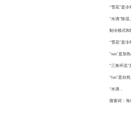
“雪花”是
“水滴”除湿
制冷模式和
“雪花”是
"sun"是加
“三角环流
“fan”是自
“水滴，
搜索词：
海