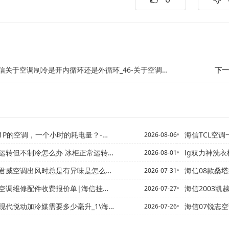
关于空调制冷是开内循环还是外循环_46-关于空调制冷一段时间后压缩机停止工作...
下一
，一个小时的耗电量？-春兰5p空调制冷时低压管结霜且加氟以后低...
海信TCL空调一开始是冷
2026-08-06
制冷怎么办 冰柜正常运转但不制冷原因_冰柜正对房门化解方法
lg双力神洗衣
2026-08-01
出风时总是有异味是怎么回事-海信别克君威空调冷凝器怎么安装
海信08款桑塔纳志俊空调压
2026-07-31
配件收费报价单|海信挂机空调维修配件收费报价单图片新发布
海信2003凯越1.6手动空
2026-07-27
动加冷媒需要多少毫升_1\海信北汽绅宝d50怎么开冷风
海信07锐志空
2026-07-26