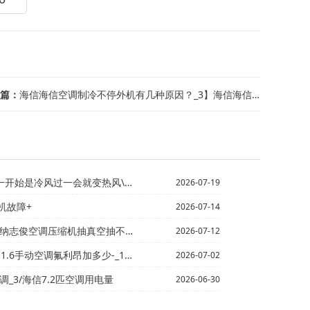
篇：
海信海信空调制冷不停外机有几种原因？_3】海信海信空调制冷模式下吹自然风是怎么回...
风过一会就变热风\海信TCL空调一晚上用多少电_1
2026-07-19
机故障+
2026-07-14
缩机抽真空抽不干，我今天加的氟但是空调一点都不凉，蒸发...
2026-07-12
调氟利昂加多少-_1|海信2003年买的美的立式空调...
2026-07-02
调_3/海信7.2匹空调用电量
2026-06-30