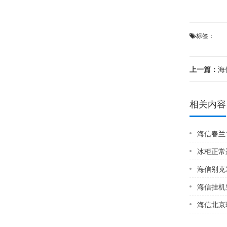
标签：
上一篇：
海信
相关内容
海信春兰1P的空调
冰柜正常运转但不
海信别克君威空调
海信挂机空调维修
海信北京现代悦