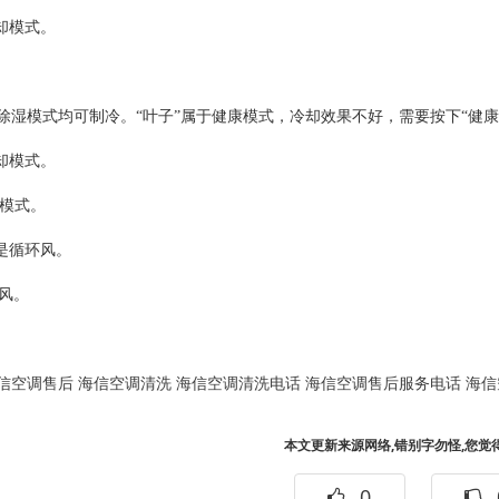
冷却模式。
。
除湿模式均可制冷。“叶子”属于健康模式，冷却效果不好，需要按下“健康
冷却模式。
热模式。
”是循环风。
然风。
信空调售后
海信空调清洗
海信空调清洗电话
海信空调售后服务电话
海信
本文更新来源网络,错别字勿怪,您觉
0